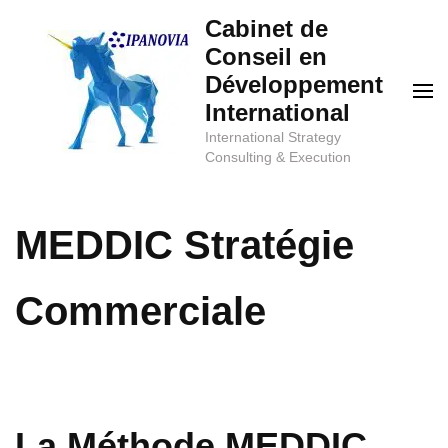
Aller
Cabinet de
au
Conseil en
contenu
Développement
(Pressez
International
Entrée)
International Strategy
Consulting & Execution
MEDDIC Stratégie
Commerciale
La Méthode MEDDIC