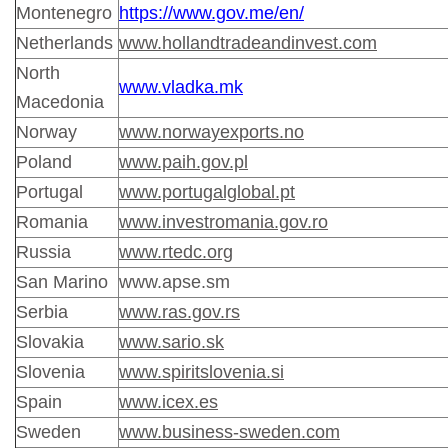
Montenegro
https://www.gov.me/en/
Netherlands
www.hollandtradeandinvest.com
North
www.vladka.mk
Macedonia
Norway
www.norwayexports.no
Poland
www.paih.gov.pl
Portugal
www.portugalglobal.pt
Romania
www.investromania.gov.ro
Russia
www.rtedc.org
San Marino
www.apse.sm
Serbia
www.ras.gov.rs
Slovakia
www.sario.sk
Slovenia
www.spiritslovenia.si
Spain
www.icex.es
Sweden
www.business-sweden.com