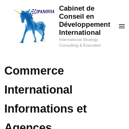
Aller
Cabinet de
au
Conseil en
contenu
Développement
(Pressez
International
Entrée)
International Strategy
Consulting & Execution
Commerce
International
Informations et
Agences