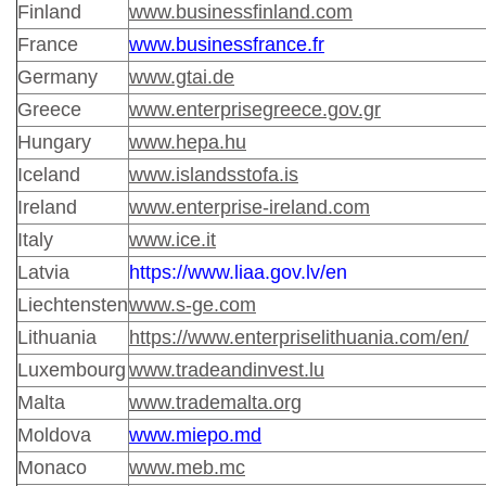
Finland
www.businessfinland.com
France
www.businessfrance.fr
Germany
www.gtai.de
Greece
www.enterprisegreece.gov.gr
Hungary
www.hepa.hu
Iceland
www.islandsstofa.is
Ireland
www.enterprise-ireland.com
Italy
www.ice.it
Latvia
https://www.liaa.gov.lv/en
Liechtensten
www.s-ge.com
Lithuania
https://www.enterpriselithuania.com/en/
Luxembourg
www.tradeandinvest.lu
Malta
www.trademalta.org
Moldova
www.miepo.md
Monaco
www.meb.mc