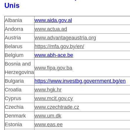
Unis
Albania
www.aida.gov.al
Andorra
www.actua.ad
Austria
www.advantageaustria.org
Belarus
https://mfa.gov.by/en/
Belgium
www.abh-ace.be
Bosnia and
www.fipa.gov.ba
Herzegovina
Bulgaria
https://www.investbg.government.bg/en
Croatia
www.hgk.hr
Cyprus
www.mcit.gov.cy
Czechia
www.czechtrade.cz
Denmark
www.um.dk
Estonia
www.eas.ee