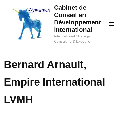
Aller
Cabinet de
au
Conseil en
contenu
Développement
(Pressez
International
Entrée)
International Strategy
Consulting & Execution
Bernard Arnault,
Empire International
LVMH