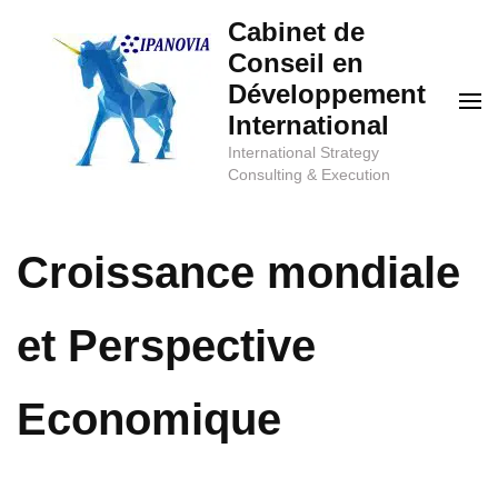
Aller
Cabinet de
au
Conseil en
contenu
Développement
(Pressez
International
Entrée)
International Strategy
Consulting & Execution
Croissance mondiale
et Perspective
Economique